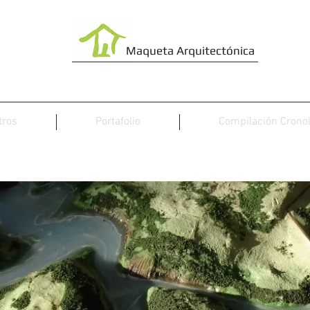
Maqueta
Arquitectónica
tros
Portafolio
Compilación Crono
Topográfica Territorial