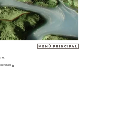
Menú Principal
ra;
y
izontal)
,